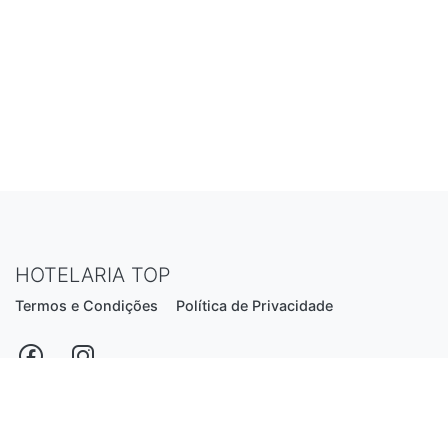
HOTELARIA TOP
Termos e Condições
Política de Privacidade
Estrada Nacional N206, nº2866 (Creixomil)
4835-044 Guimarães