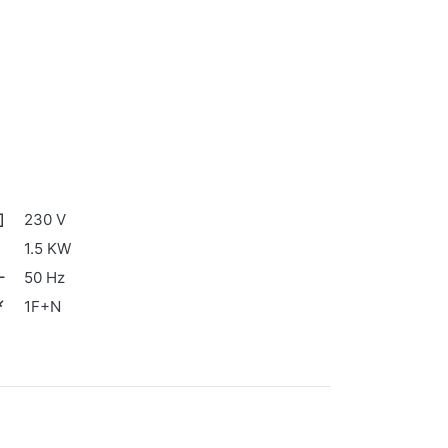
230 V
1.5 KW
50 Hz
1F+N