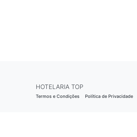
HOTELARIA TOP
Termos e Condições
Política de Privacidade
Estrada Nacional N206, nº2866 (Creixomil)
4835-044 Guimarães
Portugal