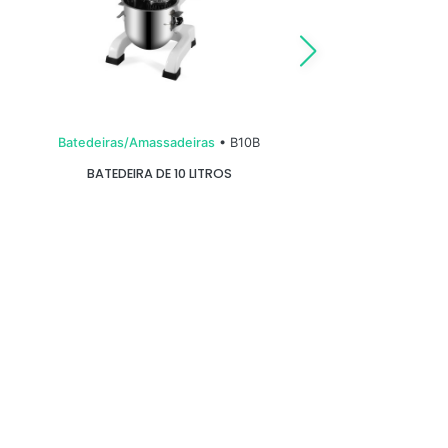
Batedeiras/Amassadeiras
• B10B
B
BATEDEIRA DE 10 LITROS
AMASSAD